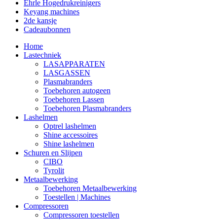
Ehrle Hogedrukreinigers
Keyang machines
2de kansje
Cadeaubonnen
Home
Lastechniek
LASAPPARATEN
LASGASSEN
Plasmabranders
Toebehoren autogeen
Toebehoren Lassen
Toebehoren Plasmabranders
Lashelmen
Optrel lashelmen
Shine accessoires
Shine lashelmen
Schuren en Slijpen
CIBO
Tyrolit
Metaalbewerking
Toebehoren Metaalbewerking
Toestellen | Machines
Compressoren
Compressoren toestellen