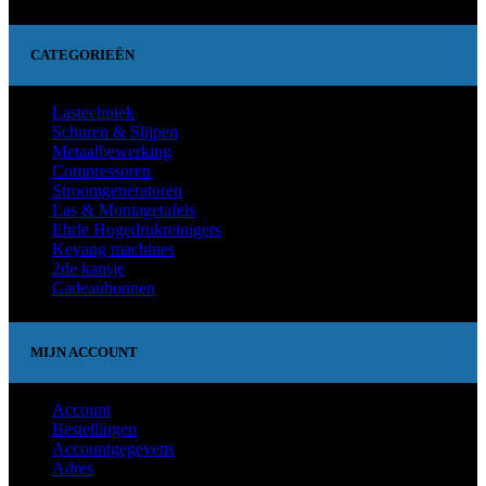
CATEGORIEËN
Lastechniek
Schuren & Slijpen
Metaalbewerking
Compressoren
Stroomgeneratoren
Las & Montagetafels
Ehrle Hogedrukreinigers
Keyang machines
2de kansje
Cadeaubonnen
MIJN ACCOUNT
Account
Bestellingen
Accountgegevens
Adres