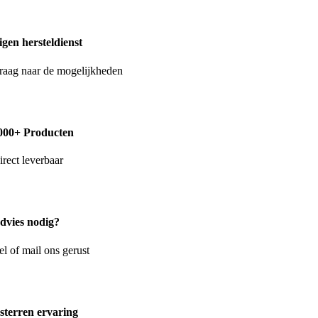
igen hersteldienst
raag naar de mogelijkheden
000+ Producten
irect leverbaar
dvies nodig?
el of mail ons gerust
 sterren ervaring