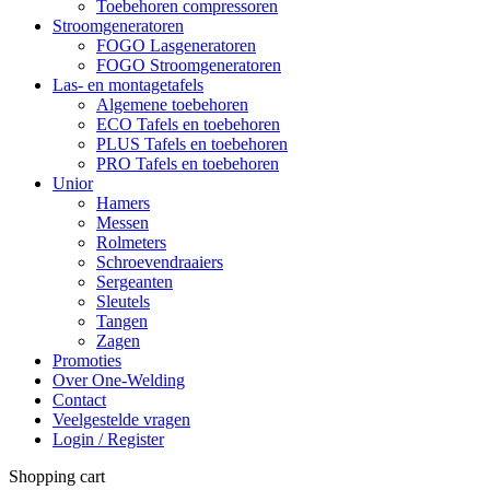
Toebehoren compressoren
Stroomgeneratoren
FOGO Lasgeneratoren
FOGO Stroomgeneratoren
Las- en montagetafels
Algemene toebehoren
ECO Tafels en toebehoren
PLUS Tafels en toebehoren
PRO Tafels en toebehoren
Unior
Hamers
Messen
Rolmeters
Schroevendraaiers
Sergeanten
Sleutels
Tangen
Zagen
Promoties
Over One-Welding
Contact
Veelgestelde vragen
Login / Register
Shopping cart