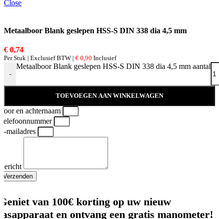
Close
Metaalboor Blank geslepen HSS-S DIN 338 dia 4,5 mm
€
0,74
Per Stuk | Exclusief BTW |
€
0,90
Inclusief
Metaalboor Blank geslepen HSS-S DIN 338 dia 4,5 mm aantal
-
TOEVOEGEN AAN WINKELWAGEN
Voor en achternaam
Telefoonnummer
E-mailadres
Bericht
Verzenden
Geniet van 100€ korting op uw nieuw
lasapparaat en ontvang een gratis manometer!