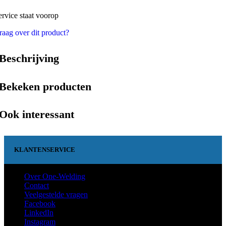
ervice staat voorop
raag over dit product?
Beschrijving
Bekeken producten
Ook interessant
KLANTENSERVICE
Over One-Welding
Contact
Veelgestelde vragen
Facebook
LinkedIn
Instagram