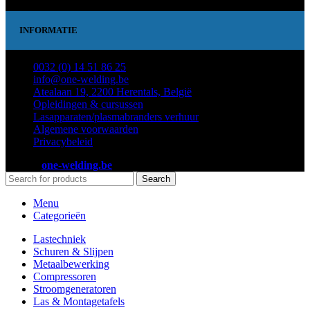
INFORMATIE
0032 (0) 14 51 86 25
info@one-welding.be
Atealaan 19, 2200 Herentals, België
Opleidingen & cursussen
Lasapparaten/plasmabranders verhuur
Algemene voorwaarden
Privacybeleid
2023 ©
one-welding.be
Search
Menu
Categorieën
Lastechniek
Schuren & Slijpen
Metaalbewerking
Compressoren
Stroomgeneratoren
Las & Montagetafels