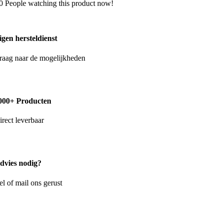
0
People watching this product now!
igen hersteldienst
raag naar de mogelijkheden
000+ Producten
irect leverbaar
dvies nodig?
el of mail ons gerust