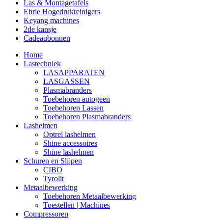
Las & Montagetafels
Ehrle Hogedrukreinigers
Keyang machines
2de kansje
Cadeaubonnen
Home
Lastechniek
LASAPPARATEN
LASGASSEN
Plasmabranders
Toebehoren autogeen
Toebehoren Lassen
Toebehoren Plasmabranders
Lashelmen
Optrel lashelmen
Shine accessoires
Shine lashelmen
Schuren en Slijpen
CIBO
Tyrolit
Metaalbewerking
Toebehoren Metaalbewerking
Toestellen | Machines
Compressoren