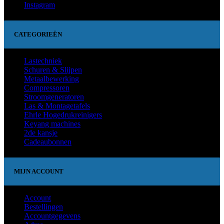
Instagram
CATEGORIEËN
Lastechniek
Schuren & Slijpen
Metaalbewerking
Compressoren
Stroomgeneratoren
Las & Montagetafels
Ehrle Hogedrukreinigers
Keyang machines
2de kansje
Cadeaubonnen
MIJN ACCOUNT
Account
Bestellingen
Accountgegevens