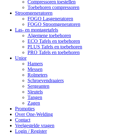
Compressoren toestellen
Toebehoren compressoren
Stroomgeneratoren
FOGO Lasgeneratoren
FOGO Stroomgeneratoren
Las- en montagetafels
Algemene toebehoren
ECO Tafels en toebehoren
PLUS Tafels en toebehoren
PRO Tafels en toebehoren
Unior
Hamers
Messen
Rolmeters
Schroevendraaiers
Sergeanten
Sleutels
Tangen
Zagen
Promoties
Over One-Welding
Contact
Veelgestelde vragen
Login / Register