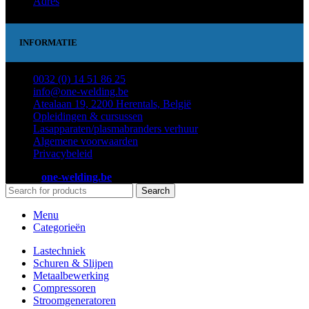
Adres
INFORMATIE
0032 (0) 14 51 86 25
info@one-welding.be
Atealaan 19, 2200 Herentals, België
Opleidingen & cursussen
Lasapparaten/plasmabranders verhuur
Algemene voorwaarden
Privacybeleid
2023 ©
one-welding.be
Search
Menu
Categorieën
Lastechniek
Schuren & Slijpen
Metaalbewerking
Compressoren
Stroomgeneratoren