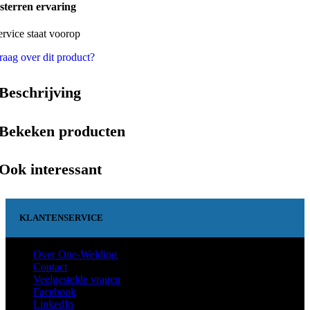
 sterren ervaring
ervice staat voorop
raag over dit product?
Beschrijving
Bekeken producten
Ook interessant
KLANTENSERVICE
Over One-Welding
Contact
Veelgestelde vragen
Facebook
LinkedIn