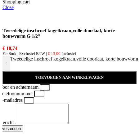
Shopping cart
Close
Tweedelige inschroef kogelkraan,volle doorlaat, korte
bouwvorm G 1/2″
€
10,74
Per Stuk | Exclusief BTW |
€
13,00
Inclusief
Tweedelige inschroef kogelkraan,volle doorlaat, korte bouwvorm 
-
TOEVOEGEN AAN WINKELWAGEN
Voor en achternaam
Telefoonnummer
E-mailadres
Bericht
Verzenden