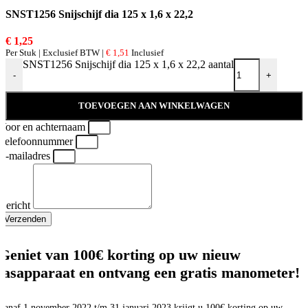
SNST1256 Snijschijf dia 125 x 1,6 x 22,2
€
1,25
Per Stuk | Exclusief BTW |
€
1,51
Inclusief
SNST1256 Snijschijf dia 125 x 1,6 x 22,2 aantal
-
+
TOEVOEGEN AAN WINKELWAGEN
Voor en achternaam
Telefoonnummer
E-mailadres
Bericht
Verzenden
Geniet van 100€ korting op uw nieuw
lasapparaat en ontvang een gratis manometer!
Vanaf 1 november 2022 t/m 31 januari 2023 krijgt u 100€ korting op uw