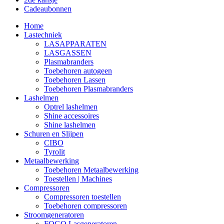
Cadeaubonnen
Home
Lastechniek
LASAPPARATEN
LASGASSEN
Plasmabranders
Toebehoren autogeen
Toebehoren Lassen
Toebehoren Plasmabranders
Lashelmen
Optrel lashelmen
Shine accessoires
Shine lashelmen
Schuren en Slijpen
CIBO
Tyrolit
Metaalbewerking
Toebehoren Metaalbewerking
Toestellen | Machines
Compressoren
Compressoren toestellen
Toebehoren compressoren
Stroomgeneratoren
FOGO Lasgeneratoren