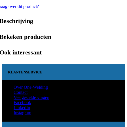
raag over dit product?
Beschrijving
Bekeken producten
Ook interessant
KLANTENSERVICE
Over One-Welding
Contact
Veelgestelde vragen
Facebook
LinkedIn
Instagram