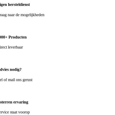
igen hersteldienst
raag naar de mogelijkheden
000+ Producten
irect leverbaar
dvies nodig?
el of mail ons gerust
 sterren ervaring
ervice staat voorop