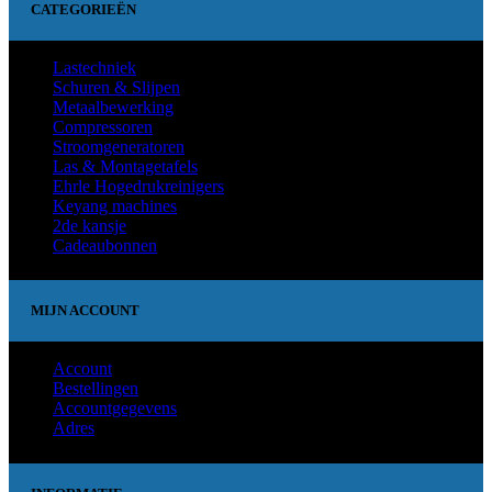
CATEGORIEËN
Lastechniek
Schuren & Slijpen
Metaalbewerking
Compressoren
Stroomgeneratoren
Las & Montagetafels
Ehrle Hogedrukreinigers
Keyang machines
2de kansje
Cadeaubonnen
MIJN ACCOUNT
Account
Bestellingen
Accountgegevens
Adres