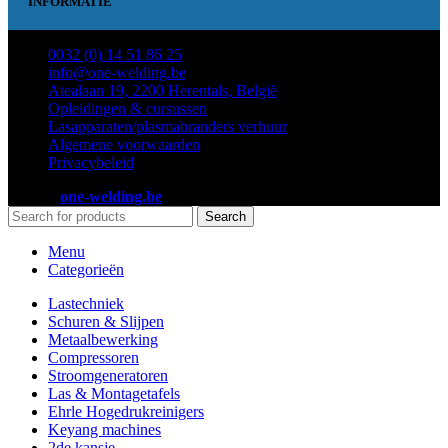
INFORMATIE
0032 (0) 14 51 86 25
info@one-welding.be
Atealaan 19, 2200 Herentals, België
Opleidingen & cursussen
Lasapparaten/plasmabranders verhuur
Algemene voorwaarden
Privacybeleid
2023 ©
one-welding.be
Search
Menu
Categorieën
Lastechniek
Schuren & Slijpen
Metaalbewerking
Compressoren
Stroomgeneratoren
Las & Montagetafels
Ehrle Hogedrukreinigers
Keyang machines
2de kansje