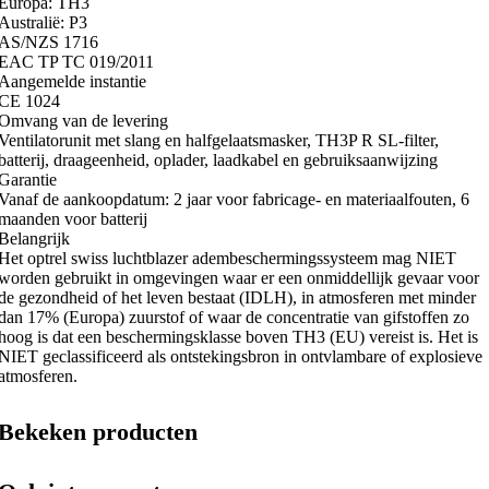
Europa: TH3
Australië: P3
AS/NZS 1716
EAC TP TC 019/2011
Aangemelde instantie
CE 1024
Omvang van de levering
Ventilatorunit met slang en halfgelaatsmasker, TH3P R SL-filter,
batterij, draageenheid, oplader, laadkabel en gebruiksaanwijzing
Garantie
Vanaf de aankoopdatum: 2 jaar voor fabricage- en materiaalfouten, 6
maanden voor batterij
Belangrijk
Het optrel swiss luchtblazer adembeschermingssysteem mag NIET
worden gebruikt in omgevingen waar er een onmiddellijk gevaar voor
de gezondheid of het leven bestaat (IDLH), in atmosferen met minder
dan 17% (Europa) zuurstof of waar de concentratie van gifstoffen zo
hoog is dat een beschermingsklasse boven TH3 (EU) vereist is. Het is
NIET geclassificeerd als ontstekingsbron in ontvlambare of explosieve
atmosferen.
Bekeken producten