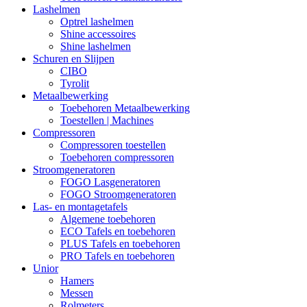
Lashelmen
Optrel lashelmen
Shine accessoires
Shine lashelmen
Schuren en Slijpen
CIBO
Tyrolit
Metaalbewerking
Toebehoren Metaalbewerking
Toestellen | Machines
Compressoren
Compressoren toestellen
Toebehoren compressoren
Stroomgeneratoren
FOGO Lasgeneratoren
FOGO Stroomgeneratoren
Las- en montagetafels
Algemene toebehoren
ECO Tafels en toebehoren
PLUS Tafels en toebehoren
PRO Tafels en toebehoren
Unior
Hamers
Messen
Rolmeters