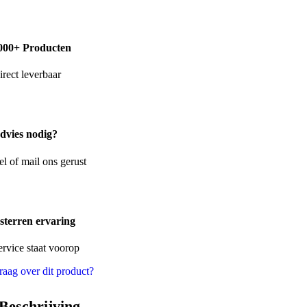
000+ Producten
irect leverbaar
dvies nodig?
el of mail ons gerust
 sterren ervaring
ervice staat voorop
raag over dit product?
Beschrijving