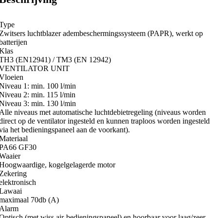
Type
Zwitsers luchtblazer adembeschermingssysteem (PAPR), werkt op
batterijen
Klas
TH3 (EN12941) / TM3 (EN 12942)
VENTILATOR UNIT
Vloeien
Niveau 1: min. 100 l/min
Niveau 2: min. 115 l/min
Niveau 3: min. 130 l/min
Alle niveaus met automatische luchtdebietregeling (niveaus worden
direct op de ventilator ingesteld en kunnen traploos worden ingesteld
via het bedieningspaneel aan de voorkant).
Materiaal
PA66 GF30
Waaier
Hoogwaardige, kogelgelagerde motor
Zekering
elektronisch
Lawaai
maximaal 70db (A)
Alarm
Optisch (met wiss air-bedieningspaneel) en hoorbaar voor laag/zeer