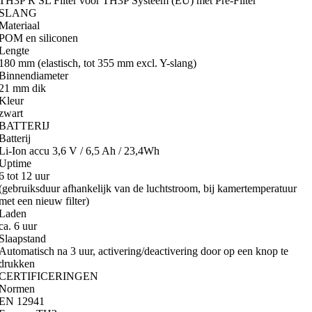
TH3P R SL Filter voor TH3P Systeem (EU) met Pre-Filter
SLANG
Materiaal
POM en siliconen
Lengte
180 mm (elastisch, tot 355 mm excl. Y-slang)
Binnendiameter
21 mm dik
Kleur
zwart
BATTERIJ
Batterij
Li-Ion accu 3,6 V / 6,5 Ah / 23,4Wh
Uptime
6 tot 12 uur
(gebruiksduur afhankelijk van de luchtstroom, bij kamertemperatuur
met een nieuw filter)
Laden
ca. 6 uur
Slaapstand
Automatisch na 3 uur, activering/deactivering door op een knop te
drukken
CERTIFICERINGEN
Normen
EN 12941