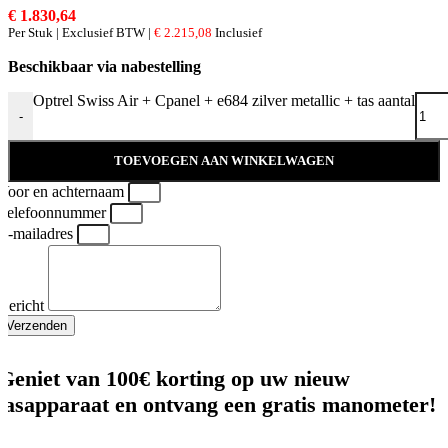
€
1.830,64
Per Stuk | Exclusief BTW |
€
2.215,08
Inclusief
Beschikbaar via nabestelling
Optrel Swiss Air + Cpanel + e684 zilver metallic + tas aantal
-
TOEVOEGEN AAN WINKELWAGEN
Voor en achternaam
Telefoonnummer
E-mailadres
Bericht
Verzenden
Geniet van 100€ korting op uw nieuw
lasapparaat en ontvang een gratis manometer!