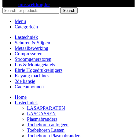
2023 ©
one-welding.be
Search
Menu
Categorieën
Lastechniek
Schuren & Slijpen
Metaalbewerking
Compressoren
Stroomgeneratoren
Las & Montagetafels
Ehrle Hogedrukreinigers
Keyang machines
2de kansje
Cadeaubonnen
Home
Lastechniek
LASAPPARATEN
LASGASSEN
Plasmabranders
Toebehoren autogeen
Toebehoren Lassen
Toebehoren Plasmabranders