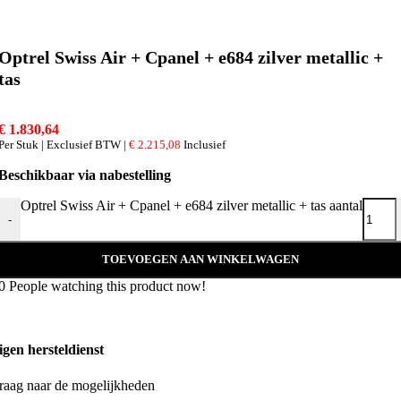
Optrel Swiss Air + Cpanel + e684 zilver metallic +
tas
€
1.830,64
Per Stuk | Exclusief BTW |
€
2.215,08
Inclusief
Beschikbaar via nabestelling
Optrel Swiss Air + Cpanel + e684 zilver metallic + tas aantal
-
TOEVOEGEN AAN WINKELWAGEN
0
People watching this product now!
igen hersteldienst
raag naar de mogelijkheden