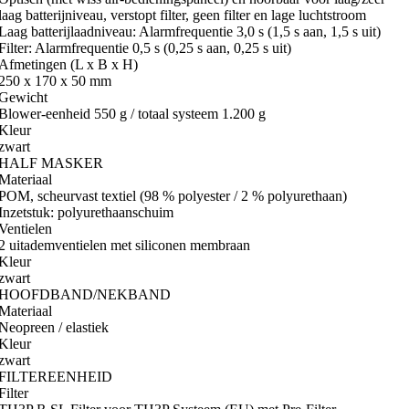
laag batterijniveau, verstopt filter, geen filter en lage luchtstroom
Laag batterijlaadniveau: Alarmfrequentie 3,0 s (1,5 s aan, 1,5 s uit)
Filter: Alarmfrequentie 0,5 s (0,25 s aan, 0,25 s uit)
Afmetingen (L x B x H)
250 x 170 x 50 mm
Gewicht
Blower-eenheid 550 g / totaal systeem 1.200 g
Kleur
zwart
HALF MASKER
Materiaal
POM, scheurvast textiel (98 % polyester / 2 % polyurethaan)
Inzetstuk: polyurethaanschuim
Ventielen
2 uitademventielen met siliconen membraan
Kleur
zwart
HOOFDBAND/NEKBAND
Materiaal
Neopreen / elastiek
Kleur
zwart
FILTEREENHEID
Filter