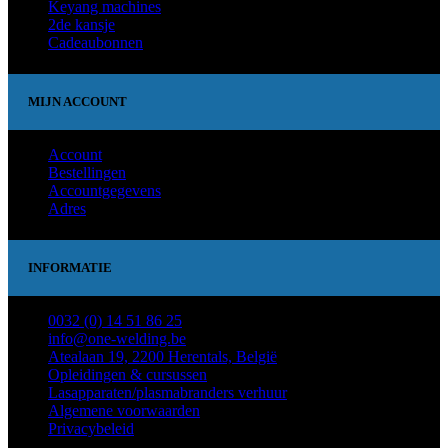
Keyang machines
2de kansje
Cadeaubonnen
MIJN ACCOUNT
Account
Bestellingen
Accountgegevens
Adres
INFORMATIE
0032 (0) 14 51 86 25
info@one-welding.be
Atealaan 19, 2200 Herentals, België
Opleidingen & cursussen
Lasapparaten/plasmabranders verhuur
Algemene voorwaarden
Privacybeleid